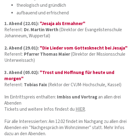
theologisch und gründlich
aufbauend und erfrischend
1. Abend (22.01):
"Jesaja als Ermahner"
Referent:
Dr. Martin Werth
(Direktor der Evangelistenschule
Johanneum, Wuppertal)
2. Abend (29.01):
"Die Lieder vom Gottesknecht bei Jesaja"
Referent:
Pfarrer Thomas Maier
(Direktor der Missionsschule
Unterweissach)
3. Abend (05.02):
"Trost und Hoffnung für heute und
morgen"
Referent:
T
obias Faix
(Rektor der CVJM-Hochschule, Kassel)
Im Eintrittspreis enthalten:
Imbiss und Vortrag
an allen drei
Abenden
Tickets und weitere Infos findest du
HIER
.
Für alle Interessierten: Am 12.02 findet im Nachgang zu allen drei
Abenden ein "Nachgespräch im Wohnzimmer" statt. Mehr Infos
dazu an den Abenden.