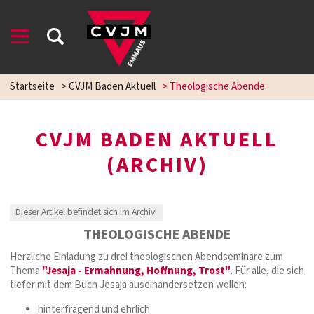
Startseite
>
CVJM Baden Aktuell
>
Theologische Abende
CVJM BADEN AKTUELL
(ARCHIV)
Dieser Artikel befindet sich im Archiv!
THEOLOGISCHE ABENDE
Herzliche Einladung zu drei theologischen Abendseminare zum
Thema
"Jesaja - Ermahnung, Hoffnung, Trost"
. Für alle, die sich
tiefer mit dem Buch Jesaja auseinandersetzen wollen:
hinterfragend und ehrlich