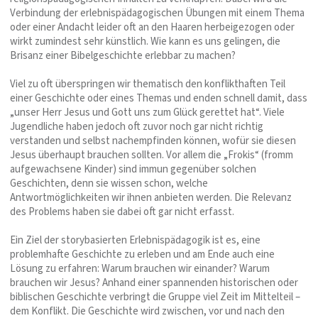
Verbindung der erlebnispädagogischen Übungen mit einem Thema
oder einer Andacht leider oft an den Haaren herbeigezogen oder
wirkt zumindest sehr künstlich. Wie kann es uns gelingen, die
Brisanz einer Bibelgeschichte erlebbar zu machen?
Viel zu oft überspringen wir thematisch den konflikthaften Teil
einer Geschichte oder eines Themas und enden schnell damit, dass
„unser Herr Jesus und Gott uns zum Glück gerettet hat“. Viele
Jugendliche haben jedoch oft zuvor noch gar nicht richtig
verstanden und selbst nachempfinden können, wofür sie diesen
Jesus überhaupt brauchen sollten. Vor allem die „Frokis“ (fromm
aufgewachsene Kinder) sind immun gegenüber solchen
Geschichten, denn sie wissen schon, welche
Antwortmöglichkeiten wir ihnen anbieten werden. Die Relevanz
des Problems haben sie dabei oft gar nicht erfasst.
Ein Ziel der storybasierten Erlebnispädagogik ist es, eine
problemhafte Geschichte zu erleben und am Ende auch eine
Lösung zu erfahren: Warum brauchen wir einander? Warum
brauchen wir Jesus? Anhand einer spannenden historischen oder
biblischen Geschichte verbringt die Gruppe viel Zeit im Mittelteil –
dem Konflikt. Die Geschichte wird zwischen, vor und nach den