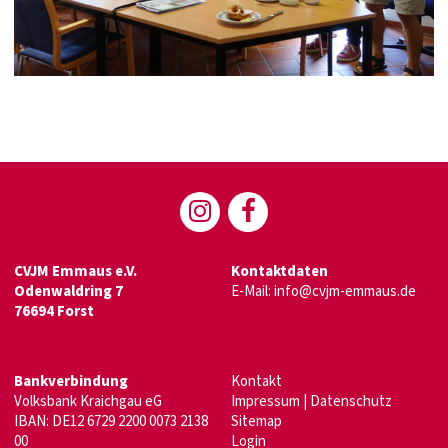
CVJM Emmaus e.V.
Kontaktdaten
Odenwaldring 7
E-Mail:
info@cvjm-emmaus.de
76694 Forst
Bankverbindung
Kontakt
Volksbank Kraichgau eG
Impressum
|
Datenschutz
IBAN: DE12 6729 2200 0073 2138
Sitemap
00
Login