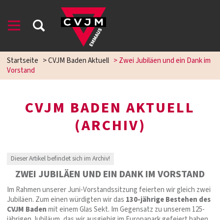
Startseite
>
CVJM Baden Aktuell
>
Zwei Jubiläen und ein Dank im
Vorstand
CVJM BADEN AKTUELL
(ARCHIV)
Dieser Artikel befindet sich im Archiv!
ZWEI JUBILÄEN UND EIN DANK IM VORSTAND
Im Rahmen unserer Juni-Vorstandssitzung feierten wir gleich zwei
Jubiläen. Zum einen würdigten wir das
130-jährige Bestehen des
CVJM Baden
mit einem Glas Sekt. Im Gegensatz zu unserem 125-
jährigen Jubiläum, das wir ausgiebig im Europapark gefeiert haben,