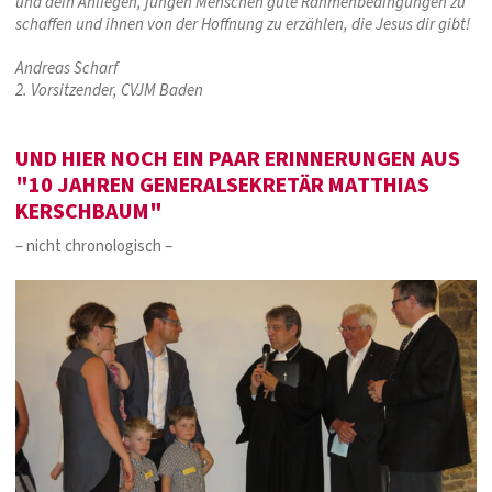
und dein Anliegen, jungen Menschen gute Rahmenbedingungen zu
schaffen und ihnen von der Hoffnung zu erzählen, die Jesus dir gibt!
Andreas Scharf
2. Vorsitzender, CVJM Baden
UND HIER NOCH EIN PAAR ERINNERUNGEN AUS
"10 JAHREN GENERALSEKRETÄR MATTHIAS
KERSCHBAUM"
– nicht chronologisch –