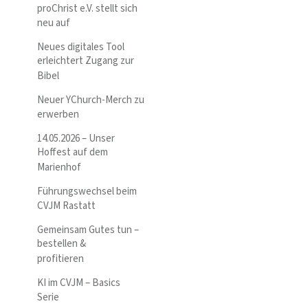
proChrist e.V. stellt sich
neu auf
Neues digitales Tool
erleichtert Zugang zur
Bibel
Neuer YChurch-Merch zu
erwerben
14.05.2026 – Unser
Hoffest auf dem
Marienhof
Führungswechsel beim
CVJM Rastatt
Gemeinsam Gutes tun –
bestellen &
profitieren
KI im CVJM – Basics
Serie