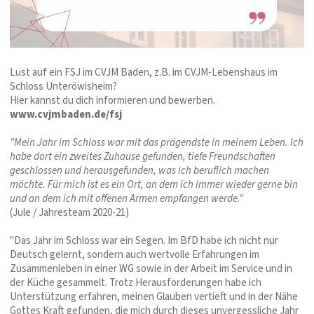
Lust auf ein FSJ im CVJM Baden, z.B. im CVJM-Lebenshaus im
Schloss Unteröwisheim?
Hier kannst du dich informieren und bewerben.
www.cvjmbaden.de/fsj
"Mein Jahr im Schloss war mit das prägendste in meinem Leben. Ich
habe dort ein zweites Zuhause gefunden, tiefe Freundschaften
geschlossen und herausgefunden, was ich beruflich machen
möchte. Für mich ist es ein Ort, an dem ich immer wieder gerne bin
und an dem ich mit offenen Armen empfangen werde."
(Jule / Jahresteam 2020-21)
"Das Jahr im Schloss war ein Segen. Im BfD habe ich nicht nur
Deutsch gelernt, sondern auch wertvolle Erfahrungen im
Zusammenleben in einer WG sowie in der Arbeit im Service und in
der Küche gesammelt. Trotz Herausforderungen habe ich
Unterstützung erfahren, meinen Glauben vertieft und in der Nähe
Gottes Kraft gefunden, die mich durch dieses unvergessliche Jahr