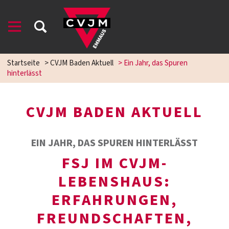
Startseite
>
CVJM Baden Aktuell
>
Ein Jahr, das Spuren
hinterlässt
CVJM BADEN AKTUELL
EIN JAHR, DAS SPUREN HINTERLÄSST
FSJ IM CVJM-
LEBENSHAUS:
ERFAHRUNGEN,
FREUNDSCHAFTEN,