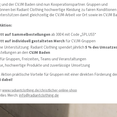
g und der CVJM Baden sind nun Kooperationspartner. Gruppen und
önnen bei Radiant Clothing hochwertige Kleidung zu fairen Konditionen
nterstützen damit gleichzeitig die CVJM-Arbeit vor Ort sowie im CVJM B
Aktion:
att auf Sammelbestellungen
ab 300 € mit Code „5PLUS5“
tt auf individuell gestalteten Merch
für CVJM-Gruppen
he Unterstützung: Radiant Clothing spendet jährlich
5 % des Umsatze
tellungen an den
CVJM Baden
für Gruppen, Freizeiten, Teams und Veranstaltungen
ise, hochwertige Produkte und zuverlässige Umsetzung
 Aktion praktische Vorteile für Gruppen mit einer direkten Förderung de
i dabei!
:
www.radiantclothing.de/christlicher-online-shop
uelles Merch:
info@radiantclothing.de