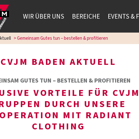
WIR ÜBER UNS
BEREICHE
EVENTS & 
ktuell
>
Gemeinsam Gutes tun – bestellen & profitieren
CVJM BADEN AKTUELL
INSAM GUTES TUN – BESTELLEN & PROFITIEREN
USIVE VORTEILE FÜR CVJM
RUPPEN DURCH UNSERE
OPERATION MIT RADIANT
CLOTHING