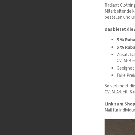
Radiant Clothin
Mitarbeitende k
bestellen und u
Das bietet die 
5 % Rab
5 % Raba
Zusätzlic
CVJM-Bes
Geeignet 
Faire Pre
So verbindet die
CVJM-Arbeit.
Se
Link zum Shop
Mail für individ