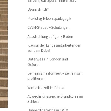
Ein Jahr, das Spuren hinterlässt
„Gönn dir ...!?“
Praxistag Erlebnispädagogik
CVJM-Statistik-Schulungen
Ausstrahlung auf ganz Baden
Klausur der Landesmitarbeitenden
auf dem Dobel
Unterwegs in London und
Oxford
Gemeinsam informiert – gemeinsam
profitieren
Winterfreizeit im Pitztal
Abwechslungsreiche Grundkurse im
Schloss
Onboardingtag beim CVJM