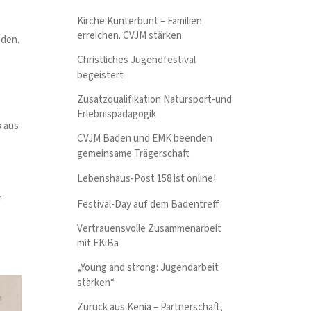
Kirche Kunterbunt – Familien
erreichen. CVJM stärken.
aden.
Christliches Jugendfestival
begeistert
Zusatzqualifikation Natursport-und
Erlebnispädagogik
s
aus
CVJM Baden und EMK beenden
gemeinsame Trägerschaft
Lebenshaus-Post 158 ist online!
r
Festival-Day auf dem Badentreff
Vertrauensvolle Zusammenarbeit
mit EKiBa
„Young and strong: Jugendarbeit
stärken“
Zurück aus Kenia – Partnerschaft,