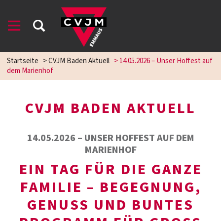
Startseite
>
CVJM Baden Aktuell
>
14.05.2026 – Unser Hoffest auf
dem Marienhof
CVJM BADEN AKTUELL
14.05.2026 – UNSER HOFFEST AUF DEM
MARIENHOF
EIN TAG FÜR DIE GANZE
FAMILIE – BEGEGNUNG,
GENUSS UND BUNTES