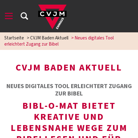
Startseite
>
CVJM Baden Aktuell
>
Neues digitales Tool
erleichtert Zugang zur Bibel
CVJM BADEN AKTUELL
NEUES DIGITALES TOOL ERLEICHTERT ZUGANG
ZUR BIBEL
BIBL-O-MAT BIETET
KREATIVE UND
LEBENSNAHE WEGE ZUM