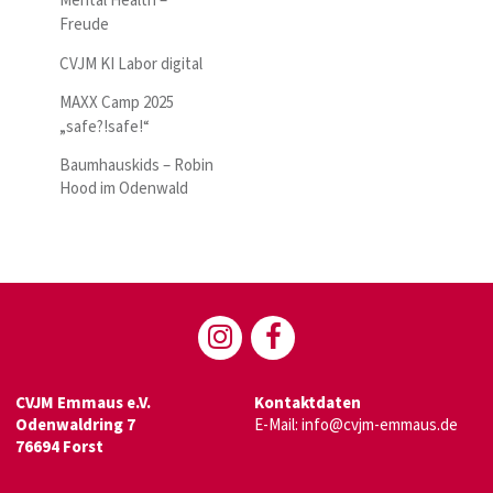
Mental Health –
Freude
CVJM KI Labor digital
MAXX Camp 2025
„safe?!safe!“
Baumhauskids – Robin
Hood im Odenwald
CVJM Emmaus e.V.
Kontaktdaten
Odenwaldring 7
E-Mail:
info@cvjm-emmaus.de
76694 Forst