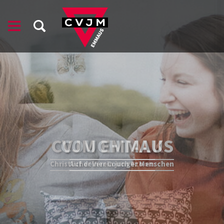
CVJM EMMAUS
COUCHTALK
Christlicher Verein junger Menschen
Auf deiner Couch #zoom